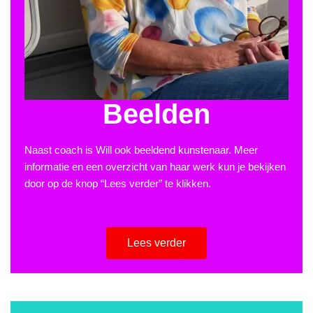
Beelden
Naast coach is Will ook beeldend kunstenaar. Meer
informatie en een overzicht van haar werk kun je bekijken
door op de knop “Lees verder” te klikken.
Lees verder