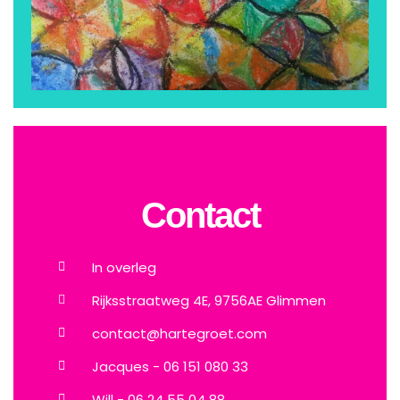
Contact
In overleg
Rijksstraatweg 4E, 9756AE Glimmen
contact@hartegroet.com
Jacques - 06 151 080 33
Will - 06 24 55 04 88