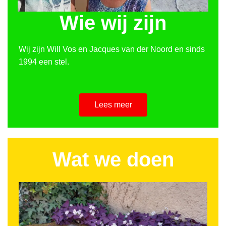
Wie wij zijn
Wij zijn Will Vos en Jacques van der Noord en sinds
1994 een stel.
Lees meer
Wat we doen