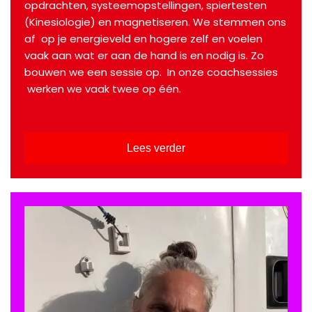
opdrachten, systeemopstellingen, spiertesten
(Kinesiologie) en magnetiseren. We stemmen ons
af op je energieveld en hogere zelf en voelen
vaak aan wat er aan de hand is en nodig is. Zo
bouwen we een sessie op. In onze coachsessies
werken we vaak twee op één.
Lees verder