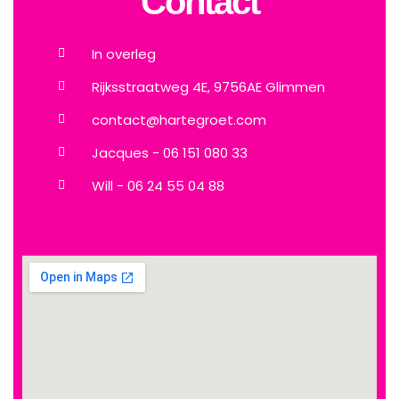
Contact
In overleg
Rijksstraatweg 4E, 9756AE Glimmen
contact@hartegroet.com
Jacques - 06 151 080 33
Will - 06 24 55 04 88